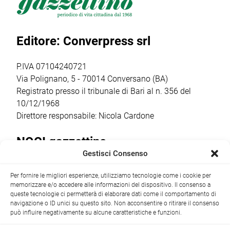
all’Aquathlon di
l’insediamento
Otrè Triathlon
Paola,
del nuovo
Team, che ha
confermando
consiglio direttivo
coinvolto oltre 50
Editore: Converpress srl
ancora una volta
che guiderà il
bambini dai 5
come il vero
club nella
agli 11 anni […]
punto […]
stagione sportiva
P.IVA 07104240721
2026/2027 […]
Via Polignano, 5 - 70014 Conversano (BA)
Registrato presso il tribunale di Bari al n. 356 del
10/12/1968
Direttore responsabile: Nicola Cardone
NOCI gazzettino
Gestisci Consenso
Redazione
Largo Garibaldi, 1 - 70015 Noci (BA) tel.
Per fornire le migliori esperienze, utilizziamo tecnologie come i cookie per
+39 080 4979274
|
info@nocigazzettino.it
Contatti
|
memorizzare e/o accedere alle informazioni del dispositivo. Il consenso a
Archivio
queste tecnologie ci permetterà di elaborare dati come il comportamento di
navigazione o ID unici su questo sito. Non acconsentire o ritirare il consenso
può influire negativamente su alcune caratteristiche e funzioni.