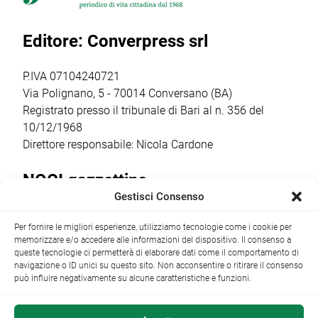
a partire dalle ore
parlare di guerra
popolari più
20.30,
e […]
sentiti dalla
Editore: Converpress srl
trasformerà gli
comunità
spazi della
cittadina. Anche
cantina […]
quest’anno la
P.IVA 07104240721
ricorrenza ha […]
Via Polignano, 5 - 70014 Conversano (BA)
Registrato presso il tribunale di Bari al n. 356 del
10/12/1968
Direttore responsabile: Nicola Cardone
NOCI gazzettino
Gestisci Consenso
Redazione
Largo Garibaldi, 1 - 70015 Noci (BA) tel.
Per fornire le migliori esperienze, utilizziamo tecnologie come i cookie per
+39 080 4979274
|
info@nocigazzettino.it
Contatti
|
memorizzare e/o accedere alle informazioni del dispositivo. Il consenso a
Archivio
queste tecnologie ci permetterà di elaborare dati come il comportamento di
navigazione o ID unici su questo sito. Non acconsentire o ritirare il consenso
può influire negativamente su alcune caratteristiche e funzioni.