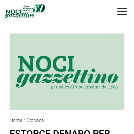

Home
Cronaca
ESTORCE DENARO PER