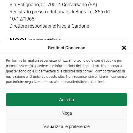
Via Polignano, 5 - 70014 Conversano (BA)
Registrato presso il tribunale di Bari al n. 356 del
10/12/1968
Direttore responsabile: Nicola Cardone
NOCI gazzettino
Gestisci Consenso
Redazione
Largo Garibaldi, 1 - 70015 Noci (BA) tel.
Per fornire le migliori esperienze, utilizziamo tecnologie come i cookie per
+39 080 4979274
|
info@nocigazzettino.it
Contatti
|
memorizzare e/o accedere alle informazioni del dispositivo. Il consenso a
Archivio
queste tecnologie ci permetterà di elaborare dati come il comportamento di
navigazione o ID unici su questo sito. Non acconsentire o ritirare il consenso
può influire negativamente su alcune caratteristiche e funzioni.
Accetta
NOCI gazzettino.it ©2014 •
Note Legali
Nega
Visualizza le preferenze